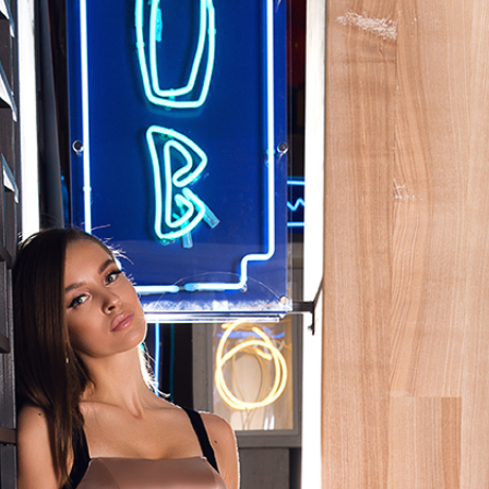
фитнес
и
здоровье