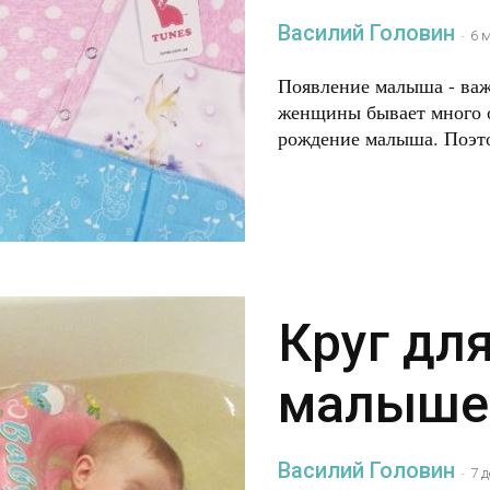
Василий Головин
-
6 
Появление малыша - ва
женщины бывает много о
рождение малыша. Поэтом
Круг дл
малыше
Василий Головин
-
7 