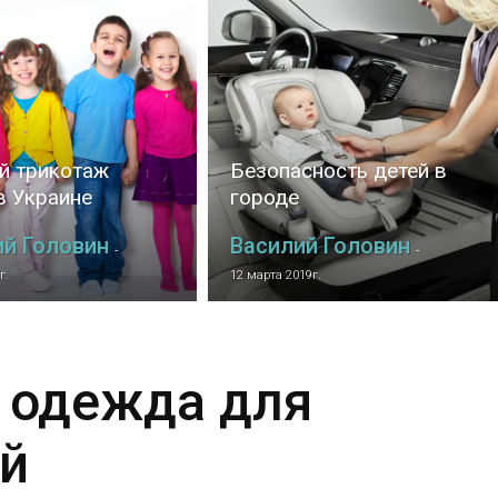
й трикотаж
Безопасность детей в
в Украине
городе
ий Головин
Василий Головин
-
-
г.
12 марта 2019г.
 одежда для
й