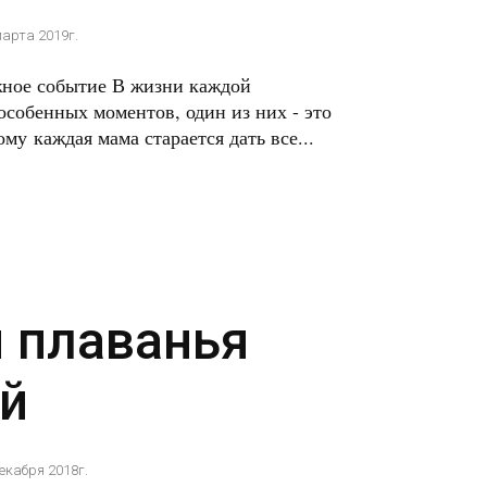
марта 2019г.
жное событие В жизни каждой
собенных моментов, один из них - это
у каждая мама старается дать все...
я плаванья
й
декабря 2018г.