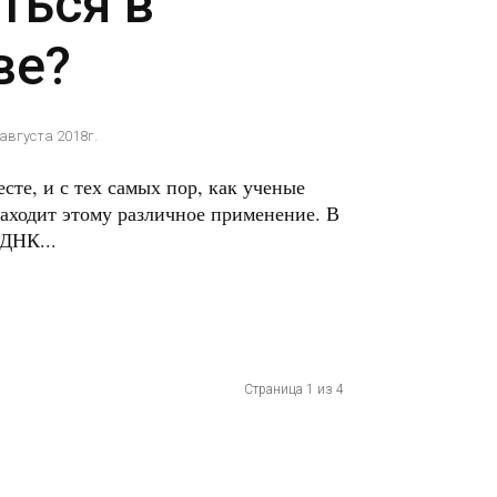
ться в
ве?
 августа 2018г.
сте, и с тех самых пор, как ученые
аходит этому различное применение. В
 ДНК...
Страница 1 из 4