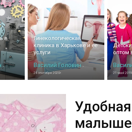
фитнес
ь в
Гинекологическая
клиника в Харькове и ее
Детски
услуги
оптом 
н
Василий Головин
Васил
-
-
и
24 сентября 2020г.
21 мая 2019
Удобная
здоровье
малыше