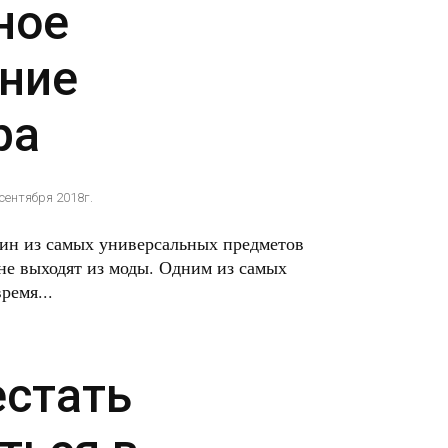
ное
ние
ра
 сентября 2018г.
дин из самых универсальных предметов
 не выходят из моды. Одним из самых
ремя...
естать