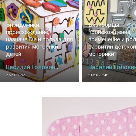
Бизидомики:
Бизиборды:
происхождение,
происхождение,
назначение и польза для
применение и рол
развития моторики
развитии детской
детей
моторики
Василий Головин
Василий Голови
-
2 мая 2024г.
2 мая 2024г.