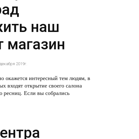
рад
ить наш
т магазин
 декабря 2019г.
но окажется интересный тем людям, в
х входят открытие своего салона
 ресниц. Если вы собрались
центра