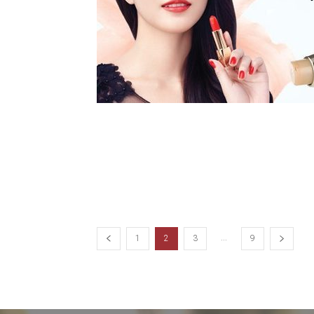
...
1
2
3
9