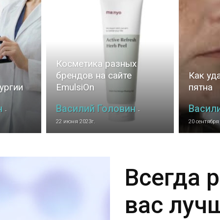
фитнес
Косметика разных
брендов на сайте
Как уд
ургии
EmulsiOn
пятна
н
Василий Головин
Васил
-
-
и
22 июня 2023г.
20 сентября
Всегда 
здоровье
вас луч