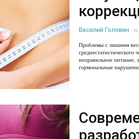
коррекц
Василий Головин
-
22
Проблемы с лишним весо
среднестатистического 
неправильное питание, 
гормональные нарушения 
Соврем
разрабо