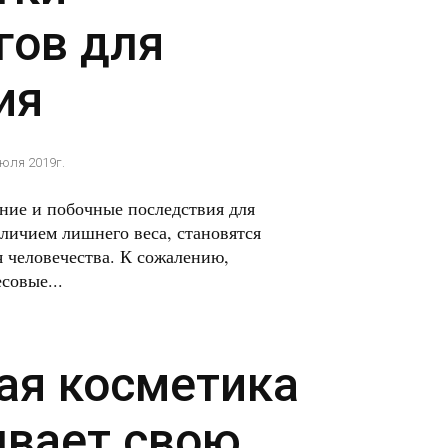
гов для
ия
июля 2019г.
ение и побочные последствия для
аличием лишнего веса, становятся
я человечества. К сожалению,
совые...
ая косметика
вает свою