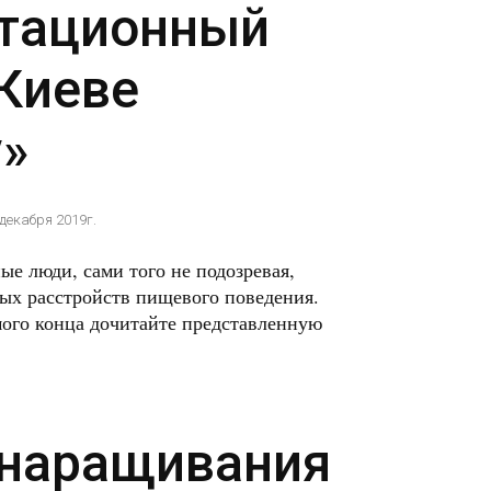
тационный
 Киеве
»
 декабря 2019г.
е люди, сами того не подозревая,
ных расстройств пищевого поведения.
мого конца дочитайте представленную
 наращивания