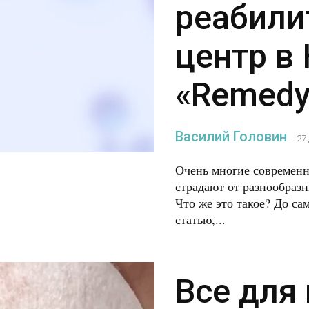
реабили
центр в
«Remedy
Василий Головин
-
27
Очень многие современны
страдают от разнообраз
Что же это такое? До са
статью,...
Все для