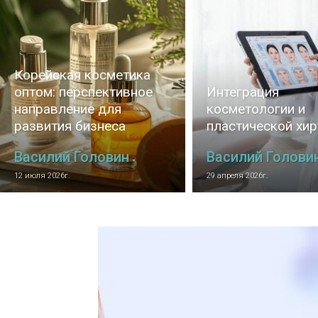
Корейская косметика
оптом: перспективное
Интеграция
направление для
косметологии и
развития бизнеса
пластической хир
Василий Головин
Василий Голови
-
12 июля 2026г.
29 апреля 2026г.