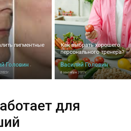
алить пигментные
Как выбрать хорошего
персонального тренера?
ий Головин
Василий Головин
-
-
 2022г.
8 сентября 2022г.
работает для
ший