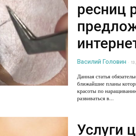
ресниц 
предлож
интерне
Василий Головин
-
13
Данная статья обязатель
ближайшие планы которы
красоты по наращиванию
развиваться в...
Услуги 