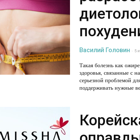
диетоло
похуден
Василий Головин
-
5 
Такая болезнь как ожир
здоровья, связанные с н
серьезной проблемой дл
поддерживать нужные ве
Корейск
оправды