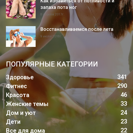
Как избавиться от потливости и
запаха пота ног
8 апреля 2017г.
Восстанавливаемся после лета
9 июля 2018г.
ПОПУЛЯРНЫЕ КАТЕГОРИИ
341
Здоровье
290
Фитнес
46
Красота
33
Женские темы
24
Дом и уют
23
Дети
22
Все для дома