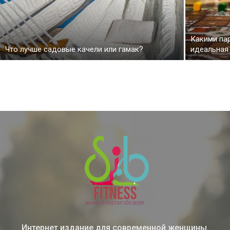
Какими па
Что лучше садовые качели или гамак?
идеальная
Интернет издание для современной женщины.